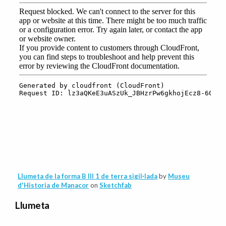
Llumeta de la forma B III 1 de terra sigil·lada
by
Museu
d'Historia de Manacor
on
Sketchfab
Llumeta