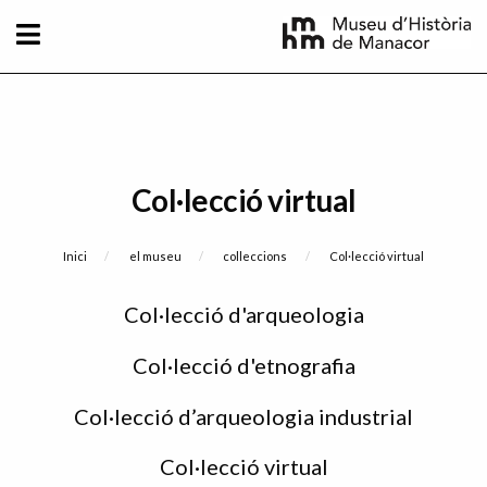
Vés al contingut
Col·lecció virtual
Fil d'Ariadna
Inici
el museu
colleccions
Current:
Col·lecció virtual
Sidebar
Col·lecció d'arqueologia
menu
Col·lecció d'etnografia
Col·lecció d’arqueologia industrial
Col·lecció virtual