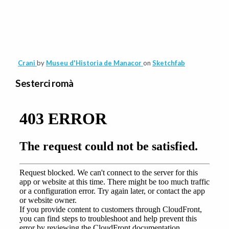
Crani
by
Museu d'Historia de Manacor
on
Sketchfab
Sesterci romà