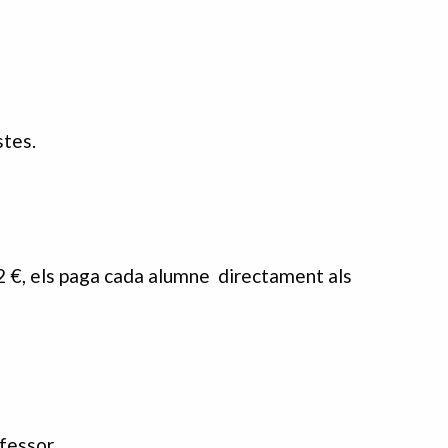
stes.
 2 €, els paga cada alumne directament als
fessor.