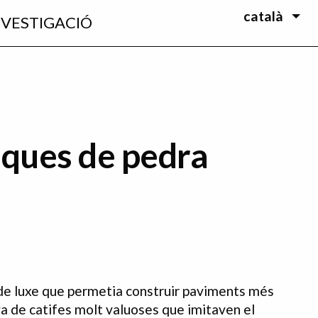
català
NVESTIGACIÓ
sques de pedra
 de luxe que permetia construir paviments més
ava de catifes molt valuoses que imitaven el