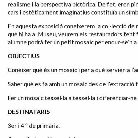
realisme i la perspectiva pictòrica. De fet, eren p
cars i estèticament imaginatius constituïa un símbo
En aquesta exposició coneixerem la col·lecció d
que hi ha al Museu, veurem els restauradors fent fe
alumne podrà fer un petit mosaic per endur-se’n a 
OBJECTIUS
Conèixer què és un mosaic i per a què servien a l’a
Saber què es fa amb un mosaic des de l’extracció f
Fer un mosaic tessel·la a tessel·la i diferenciar-ne 
DESTINATARIS
3er i 4 º de primària.