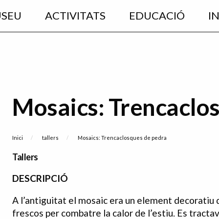
USEU
ACTIVITATS
EDUCACIÓ
I
Mosaics: Trencaclo
Fil d'Ariadna
Inici
tallers
Current:
Mosaics: Trencaclosques de pedra
Tallers
DESCRIPCIÓ
A l’antiguitat el mosaic era un element decoratiu
frescos per combatre la calor de l’estiu. Es tract