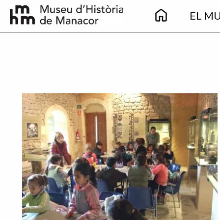
Main
Vés al contingut
EL M
navigation