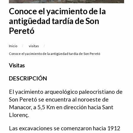
Conoce el yacimiento de la
antigüedad tardía de Son
Peretó
Sobrescribir enlaces de ayuda a la naveg
Inicio
visitas
Current:
Conoce el yacimiento de la antigüedad tardía de Son Peretó
Visitas
DESCRIPCIÓN
El yacimiento arqueológico paleocristiano de
Son Peretó se encuentra al noroeste de
Manacor, a 5,5 Km en dirección hacia Sant
Llorenç.
Las excavaciones se comenzaron hacia 1912