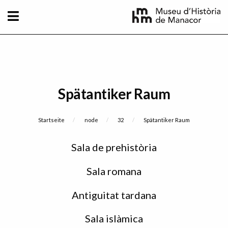
Direkt zum Inhalt
Spätantiker Raum
Breadcrumb
Startseite
node
32
Current:
Spätantiker Raum
Sidebar
Sala de prehistòria
menu
Sala romana
Antiguitat tardana
Sala islàmica