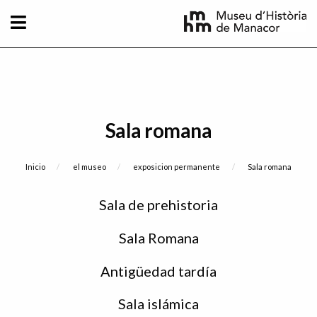
Pasar al contenido principal
Sala romana
Sobrescribir enlaces de ayuda a la naveg
Inicio
el museo
exposicion permanente
Current:
Sala romana
Sidebar
Sala de prehistoria
menu
Sala Romana
Antigüedad tardía
Sala islámica