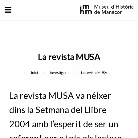
Vés al contingut
La revista MUSA
Fil d'Ariadna
Inici
investigacio
Current:
La revista MUSA
La revista MUSA va néixer
dins la Setmana del Llibre
2004 amb l’esperit de ser un