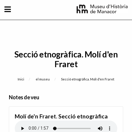
Vés al contingut
Secció etnogràfica. Molí d'en
Fraret
Fil d'Ariadna
Inici
el museu
Current:
Secció etnogràfica. Molí d'en Fraret
Notes de veu
Molí de'n Fraret. Secció etnogràfica