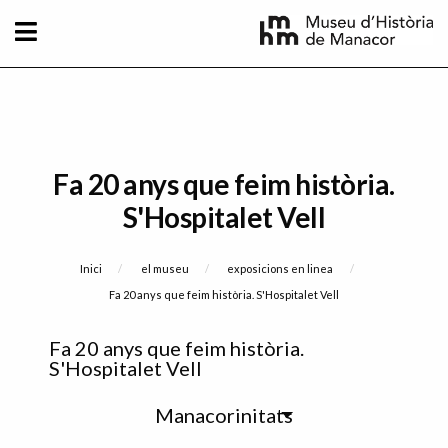
Vés al contingut
Fa 20 anys que feim història.
S'Hospitalet Vell
Fil d'Ariadna
Inici
el museu
exposicions en linea
Current:
Fa 20 anys que feim història. S'Hospitalet Vell
Sidebar
Fa 20 anys que feim història.
menu
S'Hospitalet Vell
Manacorinitats