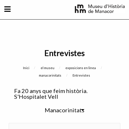
Vés al contingut
Entrevistes
Fil d'Ariadna
Inici
el museu
exposicions en linea
manacorinitats
Current:
Entrevistes
Sidebar
Fa 20 anys que feim història.
menu
S'Hospitalet Vell
Manacorinitats