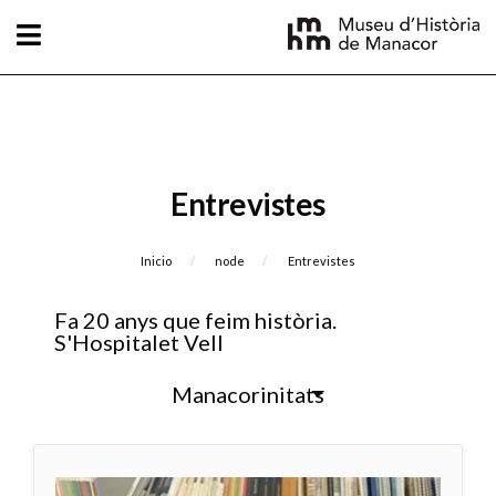
Pasar al contenido principal
Entrevistes
Sobrescribir enlaces de ayuda a la naveg
Inicio
node
Current:
Entrevistes
Sidebar
Fa 20 anys que feim història.
menu
S'Hospitalet Vell
Manacorinitats