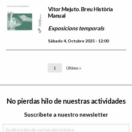
Vítor Mejuto. Breu Història
Manual
Exposicions temporals
Sábado 4, Octubre 2025 - 12:00
Paginación
Página
1
Última
Último »
actual
página
No pierdas hilo de nuestras actividades
Suscríbete a nuestro newsletter