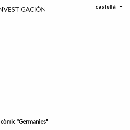
castellà
INVESTIGACIÓN
l còmic "Germanies"