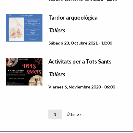
Tardor arqueològica
Tallers
Sábado 23, Octubre 2021 - 10:00
Activitats per a Tots Sants
Tallers
Viernes 6, Noviembre 2020 - 06:00
Paginación
Página
1
Última
Último »
actual
página