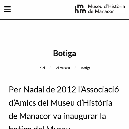
Vés al contingut
Botiga
Fil d'Ariadna
Inici
el museu
Current:
Botiga
Per Nadal de 2012 l’Associació
d’Amics del Museu d’Història
de Manacor va inaugurar la