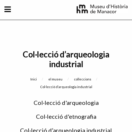
Vés al contingut
Col·lecció d’arqueologia
industrial
Fil d'Ariadna
Inici
el museu
colleccions
Current:
Col·lecció d’arqueologia industrial
Sidebar
Col·lecció d'arqueologia
menu
Col·lecció d'etnografia
Col·lecció d’arqueologia industrial