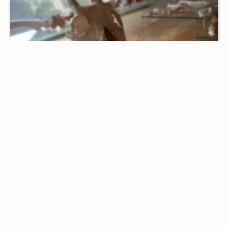
Prehistòria