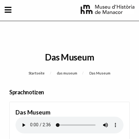
Direkt zum Inhalt
Das Museum
Breadcrumb
Startseite
das museum
Current:
Das Museum
Sprachnotizen
Das Museum