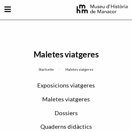
Direkt zum Inhalt
Maletes viatgeres
Breadcrumb
Startseite
Current:
Maletes viatgeres
Sidebar
Exposicions viatgeres
menu
Maletes viatgeres
Dossiers
Quaderns didàctics