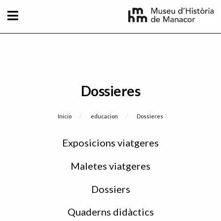
Pasar al contenido principal
Dossieres
Sobrescribir enlaces de ayuda a la naveg
Inicio
educacion
Current:
Dossieres
Sidebar
Exposicions viatgeres
menu
Maletes viatgeres
Dossiers
Quaderns didàctics