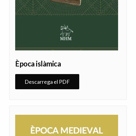
Època islàmica
Descarrega el PDF