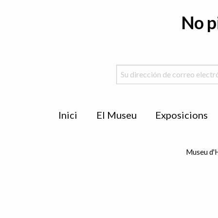
No p
Menu
Inici
El Museu
Exposicions
de
peu
Museu d'H