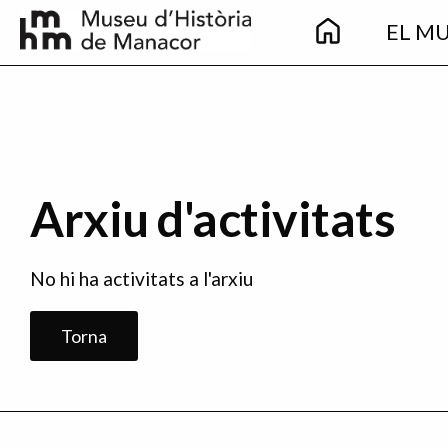
Main
Vés al contingut
EL M
navigation
Arxiu d'activitats
No hi ha activitats a l'arxiu
Torna