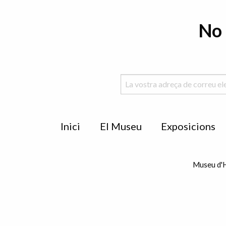
No 
Menu
Inici
El Museu
Exposicions
de
peu
Museu d'H