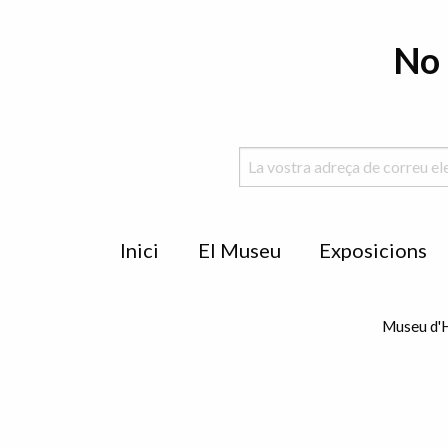
No 
Menu
Inici
El Museu
Exposicions
de
peu
Museu d'H