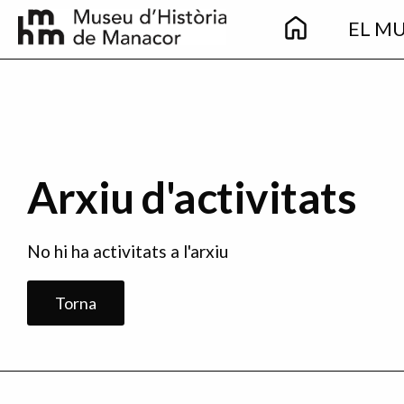
Main
Vés al contingut
EL M
navigation
Arxiu d'activitats
No hi ha activitats a l'arxiu
Torna