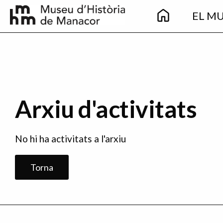
Main
Vés al contingut
EL M
navigation
Arxiu d'activitats
No hi ha activitats a l'arxiu
Torna