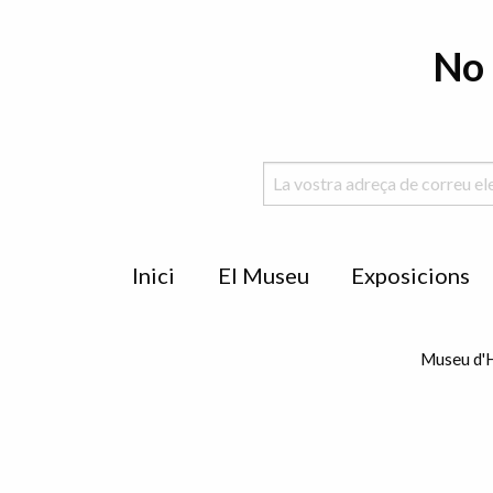
No 
Menu
Inici
El Museu
Exposicions
de
peu
Museu d'H