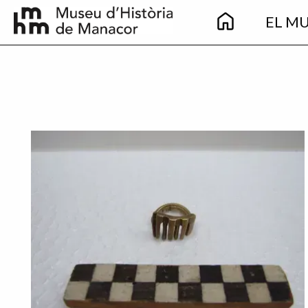
Main
Vés al contingut
EL M
navigation