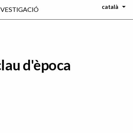
català
NVESTIGACIÓ
clau d'època