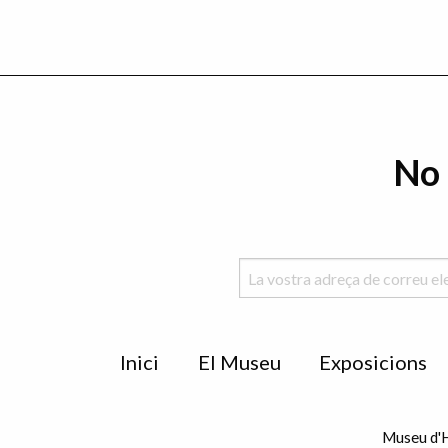
No 
Menu
Inici
El Museu
Exposicions
de
peu
Museu d'H