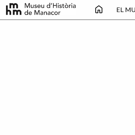
Main
Vés al contingut
EL M
navigation