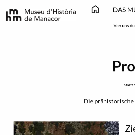
Main
Direkt zum Inhalt
DAS M
navigation
Secondary
Von uns du
menu
Pro
Breadcrumb
Starts
Sidebar
Die prähistorische
menu
Zi