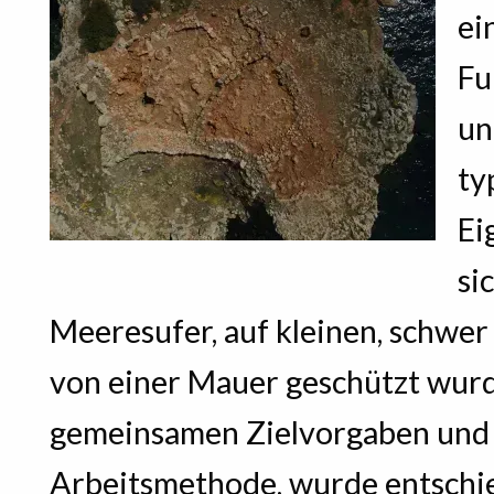
ei
Fu
un
ty
Ei
si
Meeresufer, auf kleinen, schwer
von einer Mauer geschützt wurd
gemeinsamen Zielvorgaben und
Arbeitsmethode, wurde entschie