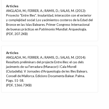
Articles
ANGLADA, M.; FERRER, A.; RAMIS, D.; SALAS, M. (2012):
Proyecto "Entre Illes". Insularidad, interacción con el exterior
y complejidad social: Los yacimientos costeros de la Edad del
Bronce en las Islas Baleares. Primer Congreso Internacional
de buenas prácticas en Patrimonio Mundial: Arqueología.
(PDF, 207.2KB)
Articles
ANGLADA, M.; FERRER, A.; RAMIS, D.; SALAS, M. (2014):
Resultats preliminars del projecte Entre illes: el cas dels
jaciments de sa Ferradura (Manacor) i Cala Morell
(Ciutadella). V Jornades d'Arqueologia de les Illes Balears.
Consell de Mallorca. Edicions Documenta Balear. Palma.
Pàgs. 51-58.
(PDF, 1366.73KB)