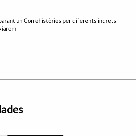
ant un Correhistòries per diferents indrets
viarem.
dades