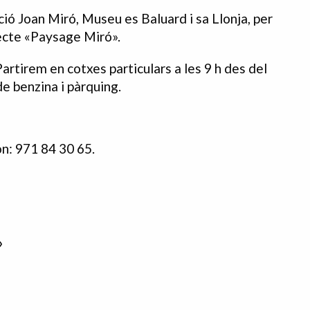
ió Joan Miró, Museu es Baluard i sa Llonja, per
ojecte «Paysage Miró».
Partirem en cotxes particulars a les 9 h des del
 benzina i pàrquing.
on: 971 84 30 65.
»