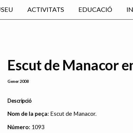
USEU
ACTIVITATS
EDUCACIÓ
I
Escut de Manacor e
Data Publicació
Gener 2008
Descripció
Nom de la peça:
Escut de Manacor.
Número:
1093