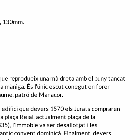
x, 130mm.
que reprodueix una mà dreta amb el puny tancat
ta màniga. És l'únic escut conegut on foren
aume, patró de Manacor.
un edifici que devers 1570 els Jurats compraren
la plaça Reial, actualment plaça de la
5), l'immoble va ser desallotjat i les
'antic convent dominicà. Finalment, devers