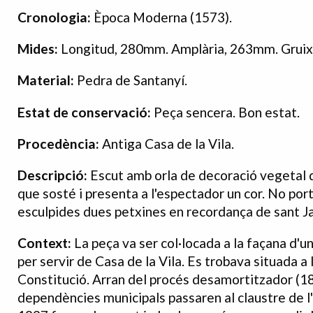
Cronologia:
Època Moderna (1573).
Mides:
Longitud, 280mm. Amplària, 263mm. Grui
Material:
Pedra de Santanyí.
Estat de conservació:
Peça sencera. Bon estat.
Procedència:
Antiga Casa de la Vila.
Descripció:
Escut amb orla de decoració vegetal 
que sosté i presenta a l'espectador un cor. No por
esculpides dues petxines en recordança de sant J
Context:
La peça va ser col·locada a la façana d'
per servir de Casa de la Vila. Es trobava situada a 
Constitució. Arran del procés desamortitzador (183
dependències municipals passaren al claustre de l