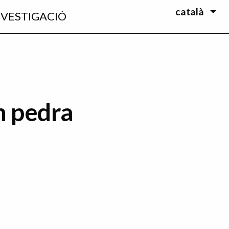
català
NVESTIGACIÓ
n pedra