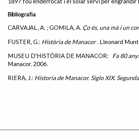
1897 fou enderrocat i el solar serví per engrandir l
Bibliografia
CARVAJAL, A. ; GOMILA, A.
Ço és, una mà i un cor
Bibliografia
FUSTER, G.:
Història de Manacor
. Lleonard Munt
MUSEU D'HISTÒRIA DE MANACOR:
Fa 80 anys
Manacor. 2006.
RIERA, J.:
Historia de Manacor. Siglo XIX. Segund