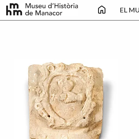
Main
Vés al contingut
EL M
navigation
Imatge principal