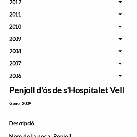
2012
2011
2010
2009
2008
2007
2006
Penjoll d'ós de s'Hospitalet Vell
Data Publicació
Gener 2009
Descripció
N
om de la peça:
Penjoll.