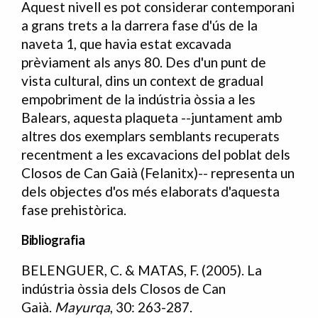
Aquest nivell es pot considerar contemporani
a grans trets a la darrera fase d'ús de la
naveta 1, que havia estat excavada
prèviament als anys 80. Des d'un punt de
vista cultural, dins un context de gradual
empobriment de la indústria òssia a les
Balears, aquesta plaqueta --juntament amb
altres dos exemplars semblants recuperats
recentment a les excavacions del poblat dels
Closos de Can Gaià (Felanitx)-- representa un
dels objectes d'os més elaborats d'aquesta
fase prehistòrica.
Bibliografia
BELENGUER, C. & MATAS, F. (2005). La
Bibliografia
indústria òssia dels Closos de Can
Gaià.
Mayurqa
, 30: 263-287.