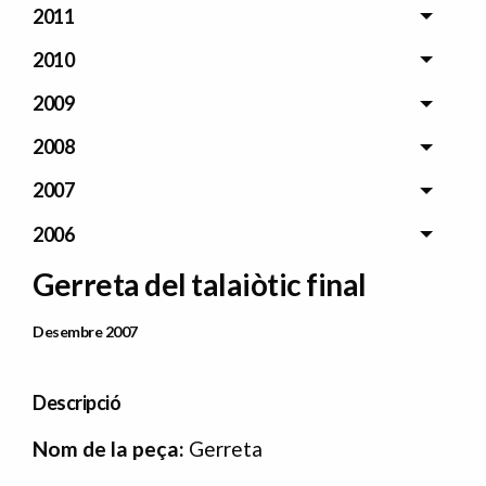
2011
2010
2009
2008
2007
2006
Gerreta del talaiòtic final
Data Publicació
Desembre 2007
Descripció
N
om de la peça:
Gerreta