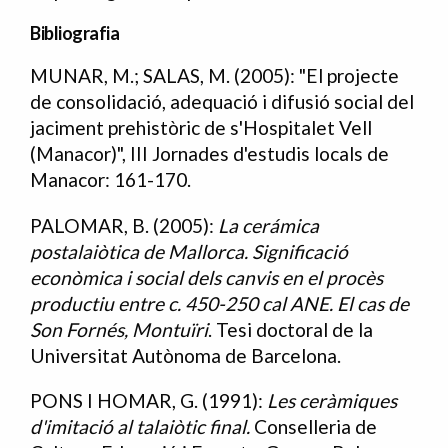
Bibliografia
MUNAR, M.; SALAS, M. (2005): "El projecte
Bibliografia
de consolidació, adequació i difusió social del
jaciment prehistòric de s'Hospitalet Vell
(Manacor)", III Jornades d'estudis locals de
Manacor: 161-170.
PALOMAR, B. (2005):
La cerámica
postalaiòtica de Mallorca. Significació
econòmica i social dels canvis en el procès
productiu entre c. 450-250 cal ANE. El cas de
Son Fornés, Montuïri
. Tesi doctoral de la
Universitat Autònoma de Barcelona.
PONS I HOMAR, G. (1991):
Les ceràmiques
d'imitació al talaiòtic final.
Conselleria de