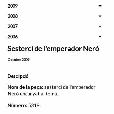
2009
2008
2007
2006
Sesterci de l'emperador Neró
Data Publicació
Octubre 2009
Descripció
N
om de la peça:
sesterci de l'emperador
Neró encunyat a Roma.
Número:
5319.