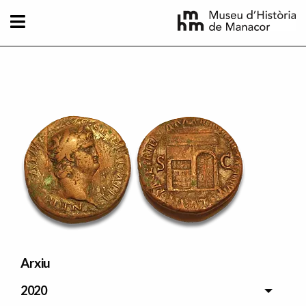
Vés al contingut
Imatge principal
Arxiu
2020