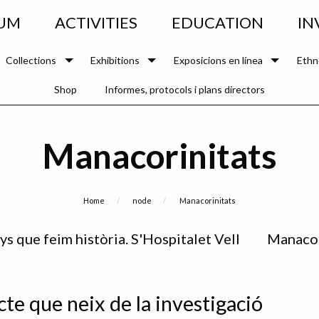
UM
ACTIVITIES
EDUCATION
IN
Collections
Exhibitions
Exposicions en línea
Ethn
Shop
Informes, protocols i plans directors
Manacorinitats
b
Home
node
Current:
Manacorinitats
ys que feim història. S'Hospitalet Vell
Manacor
te que neix de la investigació