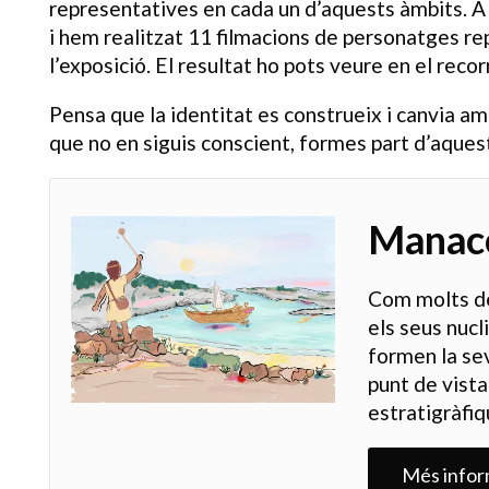
representatives en cada un d’aquests àmbits. A
i hem realitzat 11 filmacions de personatges r
l’exposició. El resultat ho pots veure en el reco
Pensa que la identitat es construeix i canvia am
que no en siguis conscient, formes part d’aquest
Manaco
Com molts de
els seus nucl
formen la sev
punt de vist
estratigràfiq
Més infor