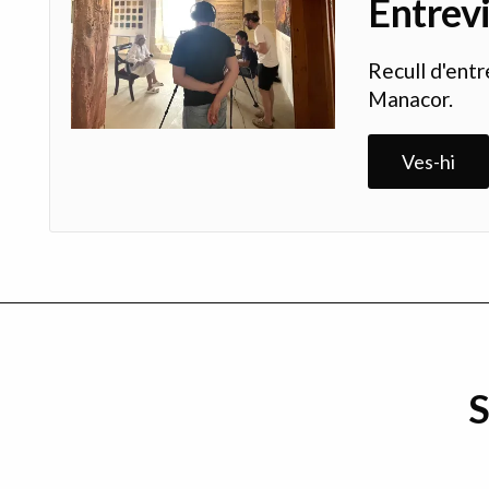
Entrev
Recull d'entr
Manacor.
Ves-hi
S