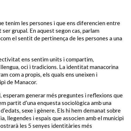
ue tenim les persones i que ens diferencien entre
ot ser grupal. En aquest segon cas, parlam
e com el sentit de pertinença de les persones a una
lectivitat ens sentim units i compartim,
 llengua, oci i tradicions. La identitat manacorina
am com a propis, els quals ens uneixen i
ipi de Manacor.
nal, esperam generar més preguntes i reflexions que
em partit d’una enquesta sociològica amb una
 d’edats, sexe i gènere. Els hi hem demanat sobre
a, llegendes i espais que associen amb el municipi
ostrarà les 5 senyes identitàries més