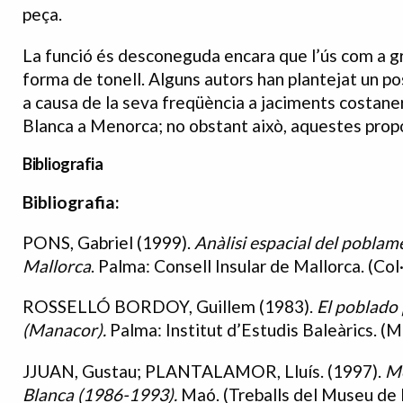
peça.
La funció és desconeguda encara que l’ús com a gr
forma de tonell. Alguns autors han plantejat un p
a causa de la seva freqüència a jaciments costaners
Blanca a Menorca; no obstant això, aquestes prop
Bibliografia
Bibliografia:
Bibliografia
PONS, Gabriel (1999).
Anàlisi espacial del poblament
Mallorca
. Palma: Consell Insular de Mallorca. (Col·
ROSSELLÓ BORDOY, Guillem (1983).
El poblado 
(Manacor).
Palma: Institut d’Estudis Baleàrics. (M
JJUAN, Gustau; PLANTALAMOR, Lluís. (1997).
Me
Blanca (1986-1993).
Maó. (Treballs del Museu de