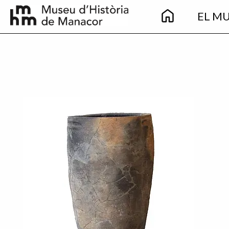
Main
Vés al contingut
EL M
navigation
Imatge principal