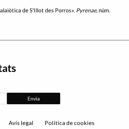
laiòtica de S'Illot des Porros».
Pyrenae
, núm.
tats
Avís legal
Política de cookies