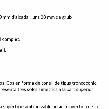
0 mm d’alçada, i uns 28 mm de gruix.
il complet.
ll.
os. Cos en forma de tonell de tipus troncocònic.
Presenta tres solcs simètrics a la part superior
a superfície amb possible posició invertida de la