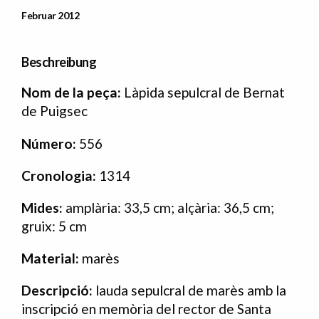
Data Publicació
Februar 2012
Beschreibung
Nom de la peça:
Làpida sepulcral de Bernat
de Puigsec
Número:
556
Cronologia:
1314
Mides:
amplària: 33,5 cm; alçària: 36,5 cm;
gruix: 5 cm
Material:
marès
Descripció:
lauda sepulcral de marès
amb la
inscripció en memòria del rector de Santa