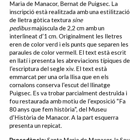
Maria de Manacor, Bernat de Puigsec. La
inscripció està realitzada amb una estilització
de lletra gòtica textura
sine
pedibus
majúscula de 2,2 cm amb un
interlineat d’1 cm. Originalment les lletres
eren de color verd i els punts que separen les
paraules de color vermell. El text està escrit
en llatí i presenta les abreviacions típiques de
l’escriptura del segle xiv. El text està
emmarcat per una orla llisa que en els
cornalons conserva l’escut del llinatge
Puigsec. Es va trobar parcialment destruïda i
fou restaurada amb motiu de l’exposició “Fa
80 anys que fem història”, del Museu
d’Història de Manacor. A la part esquerra
presenta un repicat.
Procedència:
Santa Maria de Manacor, la Seu