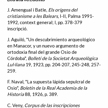
J. Amengual i Batle,
Els orígens del
Bibliografia
cristianisme a les Balears
, I-II, Palma 1991-
1992, context general; I, pp. 378-379
inscripció.
J. Aguiló, "Un descubrimiento arqueológico
en Manacor, y un nuevo argumento de
ortodoxia final del grande Osio de
Córdoba",
Bolletí de la Societat Arqueològica
Lul·liana
19, 1923, pp. 204-207, 245-248, 257-
259.
F. Naval, "La supuesta lápida sepulcral de
Osio",
Boletín de la Real Academia de la
Historia
88, 1926, p. 389.
C. Veny,
Corpus de las inscripciones