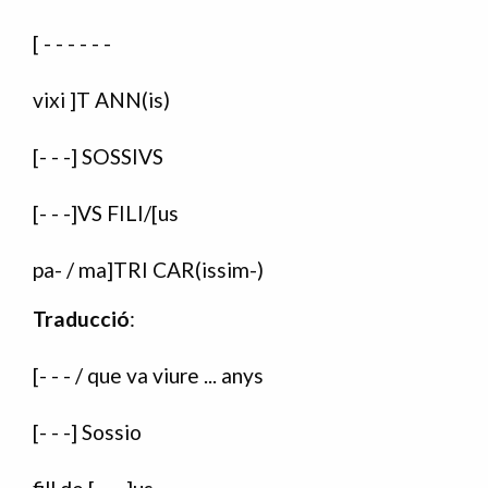
[ - - - - - -
vixi ]T ANN(is)
[- - -] SOSSIVS
[- - -]VS FILI/[us
pa- / ma]TRI CAR(issim-)
Traducció
:
[- - - / que va viure ... anys
[- - -] Sossio