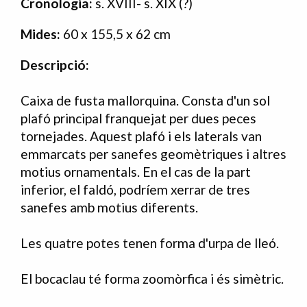
Cronologia:
s. XVIII- s. XIX (?)
Mides:
60 x 155,5 x 62 cm
Descripció:
Caixa de fusta mallorquina. Consta d'un sol
plafó principal franquejat per dues peces
tornejades. Aquest plafó i els laterals van
emmarcats per sanefes geomètriques i altres
motius ornamentals. En el cas de la part
inferior, el faldó, podríem xerrar de tres
sanefes amb motius diferents.
Les quatre potes tenen forma d'urpa de lleó.
El bocaclau té forma zoomòrfica i és simètric.