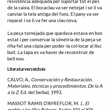
resistència adequada per suportar tot el pes
de la caixa. El bocaclau va ser netejat i se li va
canviar la tela antiga del fons. El pany va ser
reparat i se li va fer una clau nova.
La peça tornejada que quedava estava en bon
estat i per conservar la simetria de la peça se
n'ha fet una còpia per poder-la col·locar al lloc
buit. La tapa es va haver de reconstruir de
bell nou.
Literaturverzeichnis
CALVO, A.,
Conservación y Restauración.
Bibliografia
Materiales, técnicas y procedimientos. De la A
a la Z.
Ed. del Serbal, 1993.
MASSOT RAMIS D'AYREFLOR, M. J.,
El
moble a les Illes Balears. Segles XIII al XIX
.