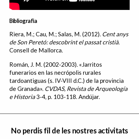
Bibliografia
Riera
, M.;
Cau
, M.;
Salas
, M. (2012).
Cent anys
Bibliografia
de Son Peretó: descobrint el passat cristià
.
Consell de Mallorca.
Román
, J. M. (2002-2003). «Jarritos
funerarios en las necrópolis rurales
tardoantiguas (s. IV-VIII d.C.) de la provincia
de Granada».
CVDAS, Revista de Arqueología
e Historia
3-4, p. 103-118. Andújar.
No perdis fil de les nostres activitats