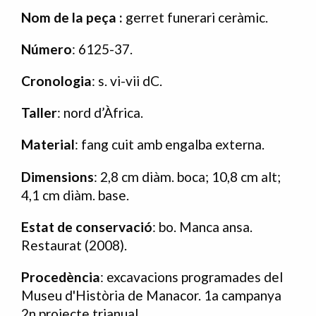
Nom de la peça :
gerret funerari ceràmic.
Número
:
6125-37
.
Cronologia
: s.
vi-vii
dC.
Taller
: nord d’Àfrica.
Material
: fang cuit amb engalba externa.
Dimensions
:
2,8 cm diàm. boca; 10,8 cm alt;
4,1 cm diàm. base.
Estat de conservació
: bo.
Manca ansa.
Restaurat (2008).
Procedència
: e
xcavacions programades del
Museu d'Història de Manacor. 1a campanya
2n projecte trianual.