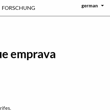
german
FORSCHUNG
que emprava
rifes.