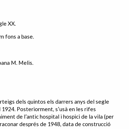
gle XX.
m fons a base.
oana M. Melis.
teigs dels quintos els darrers anys del segle
l 1924. Posteriorment, s’usà en les rifes
ent de l’antic hospital i hospici de la vila (per
arraconar després de 1948, data de construcció