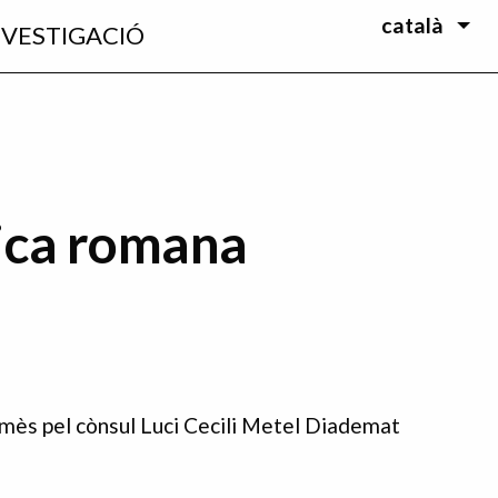
català
NVESTIGACIÓ
ica romana
emès pel cònsul Luci Cecili Metel Diademat