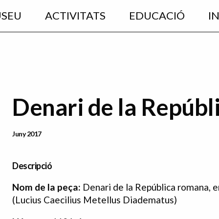
USEU
ACTIVITATS
EDUCACIÓ
I
Denari de la Repúbl
Data Publicació
Juny 2017
Descripció
Nom de la peça:
Denari de la República romana, 
(Lucius Caecilius Metellus Diadematus)