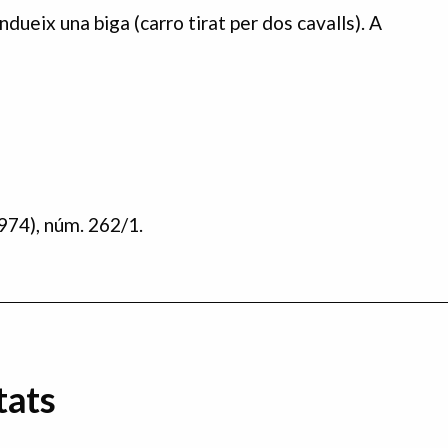
ndueix una biga (carro tirat per dos cavalls). A
974), núm. 262/1.
tats