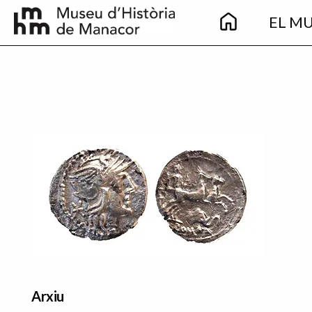
Main
Vés al contingut
EL M
navigation
Imatge principal
Arxiu