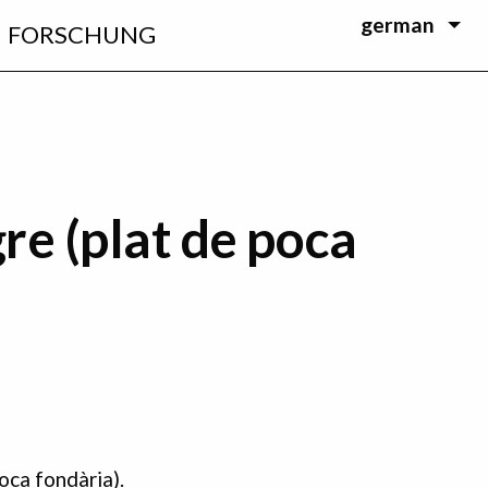
german
FORSCHUNG
re (plat de poca
oca fondària).