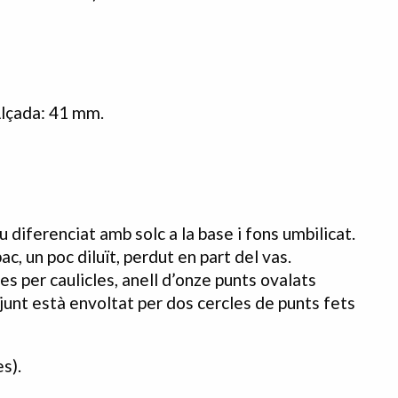
lçada: 41 mm.
diferenciat amb solc a la base i fons umbilicat.
c, un poc diluït, perdut en part del vas.
s per caulicles, anell d’onze punts ovalats
junt està envoltat per dos cercles de punts fets
es).