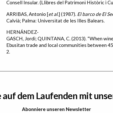
Consell Insular. (Llibres del Patrimoni Històric i Cu
ARRIBAS, Antonio [
et al.
] (1987).
El
barco
de
El
Se
Calvià; Palma: Universitat de les Illes Balears.
HERNÁNDEZ-
GASCH, Jordi; QUINTANA, C. (2013). “When wine s
Ebusitan trade and local communities between 4
2.
e auf dem Laufenden mit uns
Abonniere unseren Newsletter