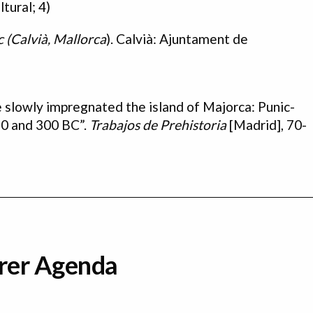
ltural; 4)
c
(Calvià,
Mallorca
). Calvià: Ajuntament de
lowly impregnated the island of Majorca: Punic-
50 and 300 BC”.
Trabajos
de
Prehistoria
[Madrid], 70-
erer Agenda