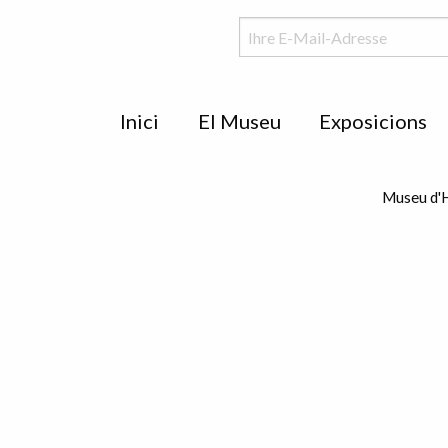
Menu
Inici
El Museu
Exposicions
de
peu
Museu d'H