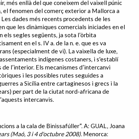
ir, més enllà del que coneixem del vaixell púnic
ià, el fenomen del comerç exterior a Mallorca a
era. Les dades més recents procedents de les
n que les dinàmiques comercials iniciades en el
 en els segles següents, ja sota l’òrbita
ament en el s. IV a. de la n. e. que es va
ans (especialment de vi). La vaixella de luxe,
 assentaments indígenes costaners, i s'establí
 de l’interior. Els mecanismes d’intercanvi
riques i les possibles rutes seguides a
guerres a Sicília entre cartaginesos i grecs i la
rs) per part de la ciutat nord-africana de
’aquests intercanvis.
cions a la cala de Binissafúller”. A: GUAL, Joana
ars (Maó, 3 i 4 d'octubre 2008)
. Menorca: