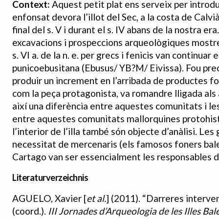
Context:
Aquest petit plat ens serveix per introdu
enfonsat devora l’illot del Sec, a la costa de Calv
final del s. V i durant el s. IV abans de la nostra 
excavacions i prospeccions arqueològiques mostre
s. VI a. de la n. e. per grecs i fenicis van continuar
punicoebusitana (Ebusus/ YB?M/ Eivissa). Fou precis
produir un increment en l’arribada de productes for
com la peça protagonista, va romandre lligada als
així una diferència entre aquestes comunitats i les
entre aquestes comunitats mallorquines protohistò
l’interior de l’illa també són objecte d’anàlisi. Les 
necessitat de mercenaris (els famosos foners balea
Cartago van ser essencialment les responsables d
Literaturverzeichnis
AGUELO, Xavier [
et al.
] (2011). “Darreres interven
Bibliografia
(coord.).
III
Jornades d
’
Arqueologia de
les
Illes
Bale