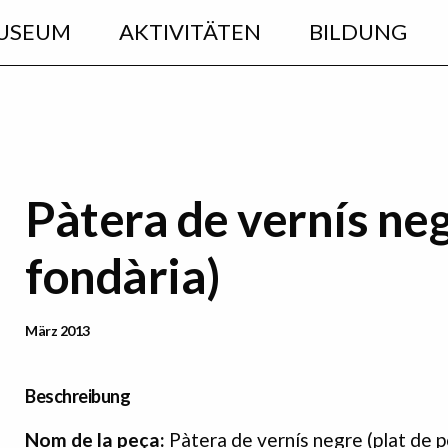
USEUM
AKTIVITÄTEN
BILDUNG
Pàtera de vernís neg
fondària)
Data Publicació
März 2013
Beschreibung
Nom
de
la
peça:
Pàtera de vernís negre (plat de p