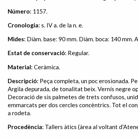
Número:
1157.
Cronologia:
s. IV a. de la n. e.
Mides:
Diàm. base: 90 mm. Diàm. boca: 140 mm. A
Estat
de
conservació:
Regular.
Material:
Ceràmica.
Descripció:
Peça completa, un poc erosionada. Peu 
Argila depurada, de tonalitat beix. Vernís negre opa
Decoració de sis palmetes de trets confusos, unide
emmarcats per dos cercles concèntrics. Tot el con
a rodeta.
Procedència:
Tallers àtics (àrea al voltant d’Aten