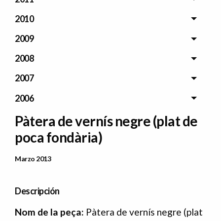
2010
2009
2008
2007
2006
Pàtera de vernís negre (plat de
poca fondària)
Data Publicació
Marzo 2013
Descripción
Nom
de
la
peça:
Pàtera de vernís negre (plat