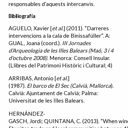
responsables d’aquests intercanvis.
Bibiliografía
AGUELO, Xavier [
et al.
] (2011). “Darreres
Bibliografia
intervencions a la cala de Binissafúller”. A:
GUAL, Joana (coord.).
III
Jornades
d
’
Arqueologia de
les
Illes
Balears (Maó, 3 i 4
d'octubre 2008)
. Menorca: Consell Insular.
(Llibres del Patrimoni Històric i Cultural; 4)
ARRIBAS, Antonio [
et al.
]
(1987).
El
barco
de
El
Sec
(Calvià,
Mallorca
).
Calvià: Ajuntament de Calvià; Palma:
Universitat de les Illes Balears.
HERNÁNDEZ-
GASCH, Jordi; QUINTANA, C. (2013). “When wine 