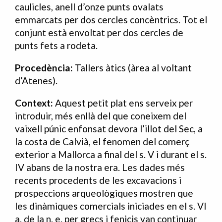
caulicles, anell d’onze punts ovalats
emmarcats per dos cercles concèntrics. Tot el
conjunt està envoltat per dos cercles de
punts fets a rodeta.
Procedència:
Tallers àtics (àrea al voltant
d’Atenes).
Context:
Aquest petit plat ens serveix per
introduir, més enllà del que coneixem del
vaixell púnic enfonsat devora l’illot del Sec, a
la costa de Calvià, el fenomen del comerç
exterior a Mallorca a final del s. V i durant el s.
IV abans de la nostra era. Les dades més
recents procedents de les excavacions i
prospeccions arqueològiques mostren que
les dinàmiques comercials iniciades en el s. VI
a. de la n. e. per grecs i fenicis van continuar