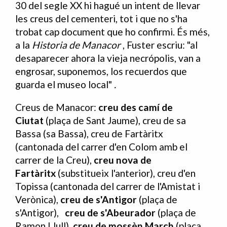
30 del segle XX hi hagué un intent de llevar
les creus del cementeri, tot i que no s'ha
trobat cap document que ho confirmi. És més,
a la
Historia de Manacor
, Fuster escriu: "al
desaparecer ahora la vieja necrópolis, van a
engrosar, suponemos, los recuerdos que
guarda el museo local"
.
Creus de Manacor:
creu des camí de
Ciutat
(plaça de Sant Jaume), creu de sa
Bassa (sa Bassa), creu de Fartàritx
(cantonada del carrer d'en Colom amb el
carrer de la Creu),
creu nova
de
Fartàritx
(substitueix l'anterior), creu d'en
Topissa (cantonada del carrer de l'Amistat i
Verònica),
creu de s'Antigor
(plaça de
s'Antigor),
creu de s'Abeurador
(plaça de
Ramon Llull),
creu de mossèn March
(plaça