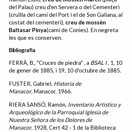
del Palau) creu d'en Servera o del Cementeri
(cruïlla del camí del Port i el de Son Galiana, al
costat del cementeri),
creu de mossèn
Baltasar Pinya
(camí de Conies). En negreta
les que es conserven.
Bibliografia
FERRÀ, B., "Cruces de piedra"
,
a
BSAL I
, 1, 10
Bibliografia
de gener de 1885, i 19, 10 d'octubre de 1885.
FUSTER, Gabriel,
Historia de
Manacor,
Manacor, 1966.
RIERA SANSÓ, Ramón,
Inventario Artístico y
Arqueológico de la Parroquial Iglesia de
Nuestra Señora de los Dolores de
Manacor,
1928, Cert 42 - 1 de la Biblioteca