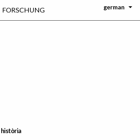
german
FORSCHUNG
 història