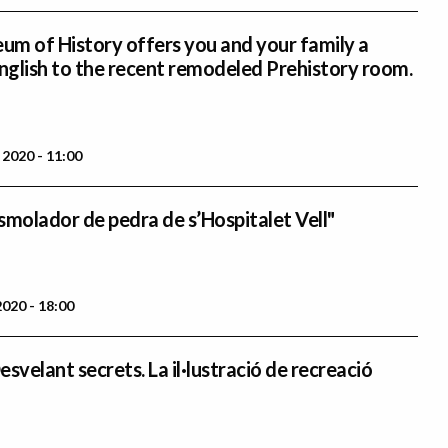
m of History offers you and your family a
English to the recent remodeled Prehistory room.
 2020 - 11:00
smolador de pedra de s’Hospitalet Vell"
020 - 18:00
svelant secrets. La il·lustració de recreació