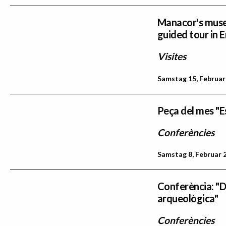
Manacor's museu
guided tour in 
Visites
Samstag 15, Februar
Peça del mes "E
Conferències
Samstag 8, Februar 2
Conferència: "De
arqueològica"
Conferències