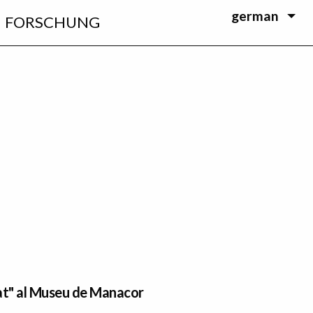
german
FORSCHUNG
at" al Museu de Manacor