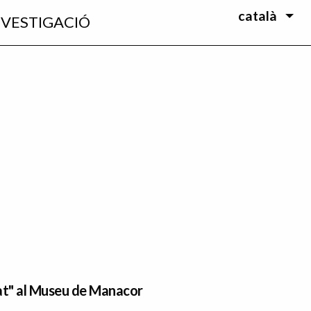
català
NVESTIGACIÓ
at" al Museu de Manacor