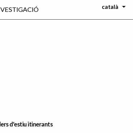
català
NVESTIGACIÓ
lers d'estiu itinerants