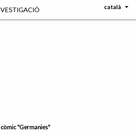
català
NVESTIGACIÓ
l còmic "Germanies"