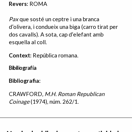
Revers:
ROMA
Pax
que sosté un ceptre i una branca
d’olivera, i condueix una biga (carro tirat per
dos cavalls). A sota, cap d‘elefant amb
esquella al coll.
Context:
República romana.
Bibiliografía
Bibliografia:
Bibliografia
CRAWFORD
,
M.H.
Roman Republican
Coinage
(1974), núm. 262/1.