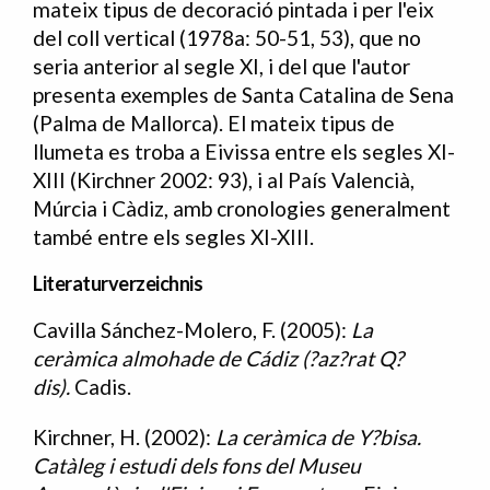
mateix tipus de decoració pintada i per l'eix
del coll vertical (1978a: 50-51, 53), que no
seria anterior al segle XI, i del que l'autor
presenta exemples de Santa Catalina de Sena
(Palma de Mallorca). El mateix tipus de
llumeta es troba a Eivissa entre els segles XI-
XIII (Kirchner 2002: 93), i al País Valencià,
Múrcia i Càdiz, amb cronologies generalment
també entre els segles XI-XIII.
Literaturverzeichnis
Cavilla Sánchez-Molero, F. (2005):
La
Bibliografia
ceràmica almohade de Cádiz (?az?rat Q?
dis).
Cadis.
Kirchner, H. (2002):
La ceràmica de Y?bisa.
Catàleg i estudi dels fons del Museu