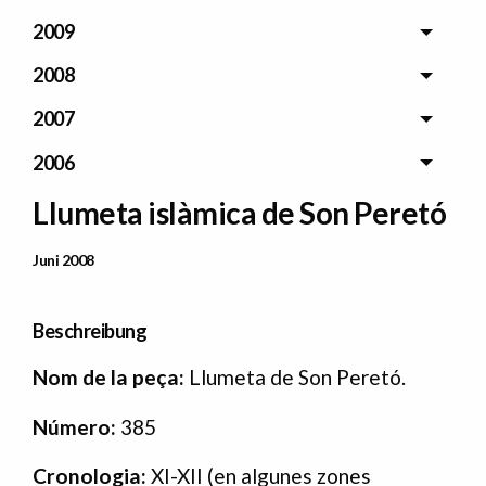
2009
2008
2007
2006
Llumeta islàmica de Son Peretó
Data Publicació
Juni 2008
Beschreibung
N
om de la peça:
Llumeta de Son Peretó.
Número:
385
Cronologia:
XI-XII (en algunes zones