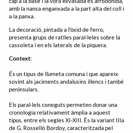
cap a la base i la vora exvasada és arrodonida,
amb la nansa enganxada a la part alta del coll i
a la panxa.
La decoració, pintada a l'òxid de ferro,
presenta grups de ratlles paral·leles sobre la
cassoleta i en els laterals de la piquera.
Context:
És un tipus de llumeta comuna i que apareix
sovint als jaciments andalusins illencs i també
peninsulars.
Els paral·lels coneguts permeten donar una
cronologia relativament àmplia a aquest
tipus, entre els segles XI-XIII. És la variant IIIa
de G. Rosselló Bordoy, caracteritzada pel