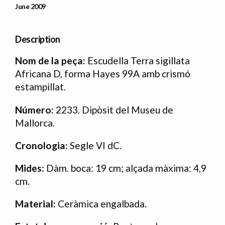
Data Publicació
June 2009
Description
Nom de la peça:
Escudella Terra sigillata
Africana D, forma Hayes 99A amb crismó
estampillat.
Número:
2233. Dipòsit del Museu de
Mallorca.
Cronologia:
Segle VI dC.
Mides:
Dàm. boca: 19 cm; alçada màxima: 4,9
cm.
Material:
Ceràmica engalbada.