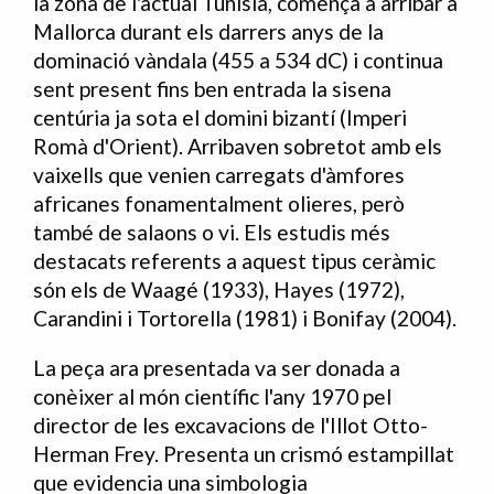
la zona de l'actual Tunísia, comença a arribar a
Mallorca durant els darrers anys de la
dominació vàndala (455 a 534 dC) i continua
sent present fins ben entrada la sisena
centúria ja sota el domini bizantí (Imperi
Romà d'Orient). Arribaven sobretot amb els
vaixells que venien carregats d'àmfores
africanes fonamentalment olieres, però
també de salaons o vi. Els estudis més
destacats referents a aquest tipus ceràmic
són els de Waagé (1933), Hayes (1972),
Carandini i Tortorella (1981) i Bonifay (2004).
La peça ara presentada va ser donada a
conèixer al món científic l'any 1970 pel
director de les excavacions de l'Illot Otto-
Herman Frey. Presenta un crismó estampillat
que evidencia una simbologia