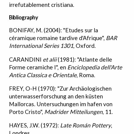
irrefutablement cristiana.
Bibliography
BONIFAY, M. (2004): "Etudes sur la
Bibliografia
céramique romaine tardive d'Afrique",
BAR
International Series 1301
, Oxford.
CARANDINI
et alii
(1981): "Atlante delle
Forme ceramiche I", en
Enciclopedia dell'Arte
Antica Classica e Orientale
, Roma.
FREY, O-H (1970): "Zur Archäologischen
unterwasserforschung an den küsten
Mallorcas. Untersuchungen im hafen von
Porto Cristo",
Madrider Mitteilungen
, 11.
HAYES, J.W. (1972):
Late Román Pottery
,
Londres.